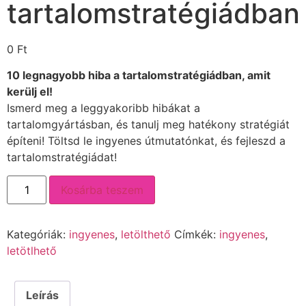
tartalomstratégiádban
0
Ft
10 legnagyobb hiba a tartalomstratégiádban, amit
kerülj el!
Ismerd meg a leggyakoribb hibákat a
tartalomgyártásban, és tanulj meg hatékony stratégiát
építeni! Töltsd le ingyenes útmutatónkat, és fejleszd a
tartalomstratégiádat!
Kosárba teszem
Kategóriák:
ingyenes
,
letölthető
Címkék:
ingyenes
,
letötlhető
Leírás